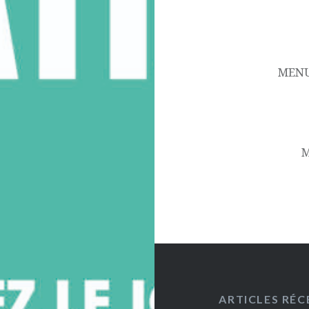
Navigation
de
l’article
MENU
M
ARTICLES RÉC