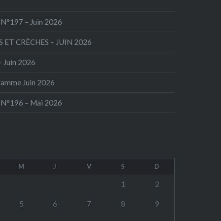
N°197 – Juin 2026
 ET CRÈCHES – JUIN 2026
– Juin 2026
ramme Juin 2026
 N°196 – Mai 2026
M
J
V
S
D
1
2
5
6
7
8
9