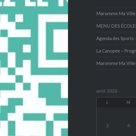
Maromme Ma Ville 
MENU DES ÉCOLES
Agenda des Sports 
La Canopée – Prog
Maromme Ma Ville
août 2026
L
M
3
4