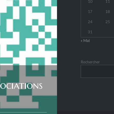
10
11
17
18
24
25
31
« Mai
Rechercher
sociations