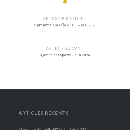
Navigation
de
ARTICLE PRÉCÉDENT
Maromme Ma Ville N°196 – Mai 2026
l’article
ARTICLE SUIVANT
Agenda des Sports – Juin 2026
ARTICLES RÉCENTS
Maromme Ma Ville N°197 – Juin 2026