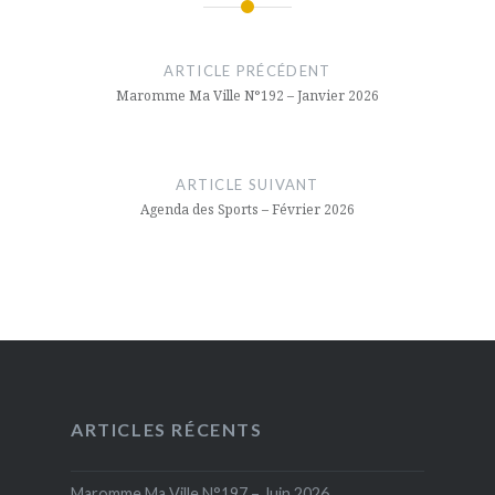
Navigation
de
ARTICLE PRÉCÉDENT
Maromme Ma Ville N°192 – Janvier 2026
l’article
ARTICLE SUIVANT
Agenda des Sports – Février 2026
ARTICLES RÉCENTS
Maromme Ma Ville N°197 – Juin 2026