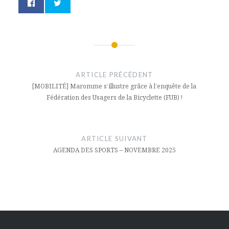
Navigation
de
ARTICLE PRÉCÉDENT
[MOBILITÉ] Maromme s’illustre grâce à l’enquête de la
l’article
Fédération des Usagers de la Bicyclette (FUB) !
ARTICLE SUIVANT
AGENDA DES SPORTS – NOVEMBRE 2025