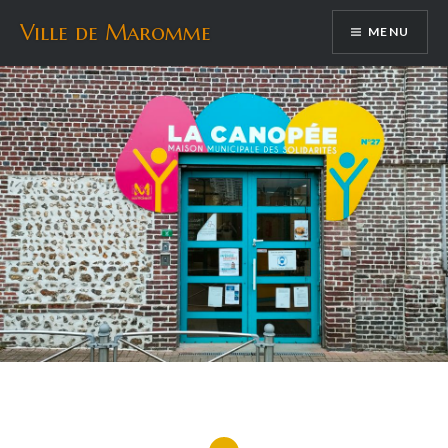
Aller
Ville de Maromme
MENU
au
contenu