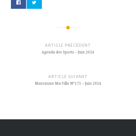
Navigation
de
ARTICLE PRÉCÉDENT
Agenda des Sports – Juin 2024
l’article
ARTICLE SUIVANT
Maromme Ma Ville N°175 – Juin 2024