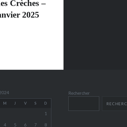
es Crèches –
anvier 2025
2024
Rechercher
M
J
V
S
D
RECHER
1
4
5
6
7
8