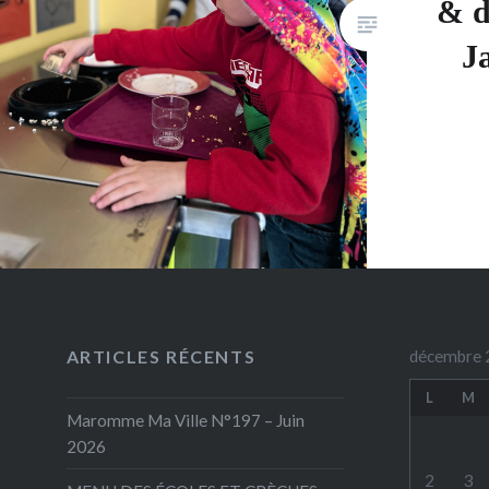
& d
J
ARTICLES RÉCENTS
décembre 
L
M
Maromme Ma Ville N°197 – Juin
2026
2
3