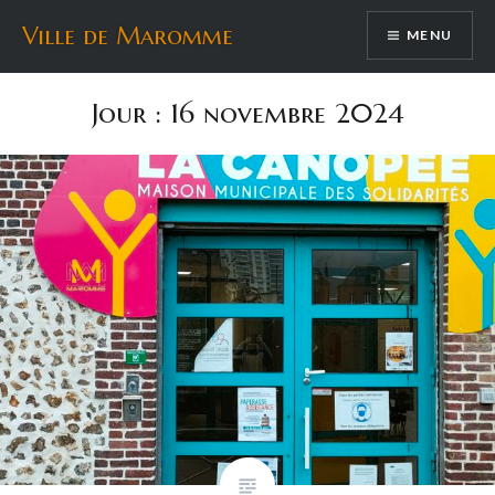
Aller
Ville de Maromme
MENU
au
contenu
Jour :
16 novembre 2024