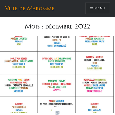
Aller
Ville de Maromme
MENU
au
contenu
Mois :
décembre 2022